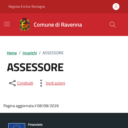
Vai ai contenuti
Vai al footer
Regione Emilia-Romagna
Comune di Ravenna
Home
/
Incarichi
/
ASSESSORE
ASSESSORE
Condividi
Vedi azioni
Pagina aggiornata il 08/08/2026