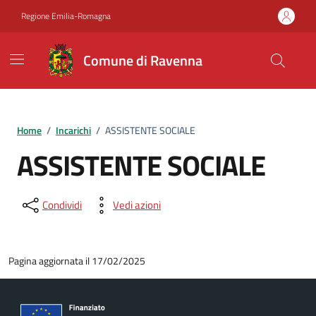
Vai ai contenuti
Vai al footer
Regione Emilia-Romagna
Comune di Ravenna
Home
/
Incarichi
/
ASSISTENTE SOCIALE
ASSISTENTE SOCIALE
Condividi
Vedi azioni
Pagina aggiornata il 17/02/2025