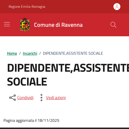
Vai ai contenuti
Vai al footer
Regione Emilia-Romagna
Comune di Ravenna
Home
/
Incarichi
/
DIPENDENTE,ASSISTENTE SOCIALE
DIPENDENTE,ASSISTENT
SOCIALE
Condividi
Vedi azioni
Pagina aggiornata il 18/11/2025