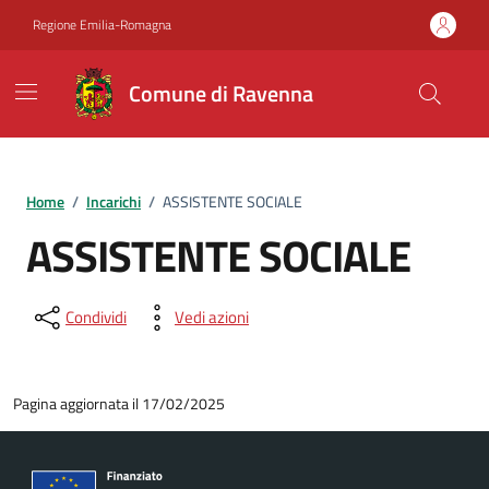
Vai ai contenuti
Vai al footer
Regione Emilia-Romagna
Comune di Ravenna
Home
/
Incarichi
/
ASSISTENTE SOCIALE
ASSISTENTE SOCIALE
Condividi
Vedi azioni
Pagina aggiornata il 17/02/2025