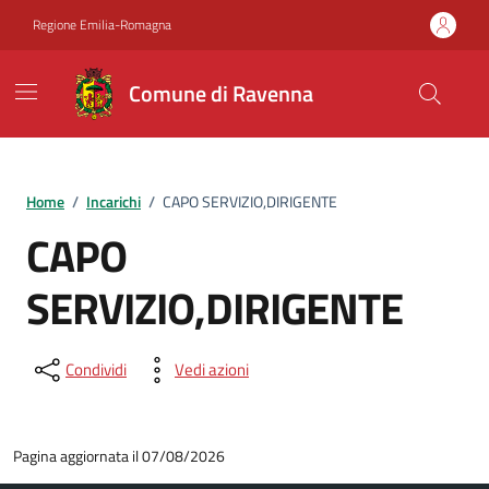
Vai ai contenuti
Vai al footer
Regione Emilia-Romagna
Comune di Ravenna
Home
/
Incarichi
/
CAPO SERVIZIO,DIRIGENTE
CAPO
SERVIZIO,DIRIGENTE
Condividi
Vedi azioni
Pagina aggiornata il 07/08/2026