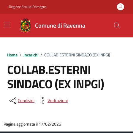
Vai ai contenuti
Vai al footer
Regione Emilia-Romagna
Comune di Ravenna
Home
/
Incarichi
/
COLLAB.ESTERNI SINDACO (EX INPGI)
COLLAB.ESTERNI
SINDACO (EX INPGI)
Condividi
Vedi azioni
Pagina aggiornata il 17/02/2025