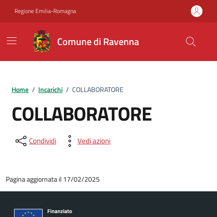
Vai ai contenuti
Vai al footer
Regione Emilia-Romagna
Comune di Ravenna
Home
/
Incarichi
/
COLLABORATORE
COLLABORATORE
Condividi
Vedi azioni
Pagina aggiornata il 17/02/2025