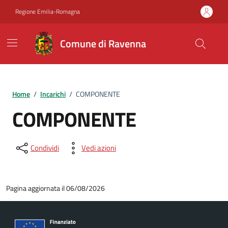
Vai ai contenuti
Vai al footer
Regione Emilia-Romagna
Comune di Ravenna
Home
/
Incarichi
/
COMPONENTE
COMPONENTE
Condividi
Vedi azioni
Pagina aggiornata il 06/08/2026