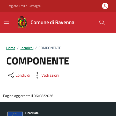
Vai ai contenuti
Vai al footer
Regione Emilia-Romagna
Comune di Ravenna
Home
/
Incarichi
/
COMPONENTE
COMPONENTE
Condividi
Vedi azioni
Pagina aggiornata il 06/08/2026