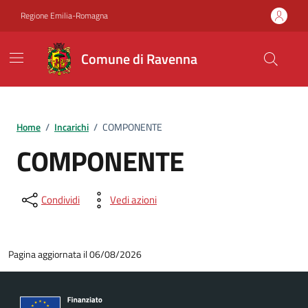
Vai ai contenuti
Vai al footer
Regione Emilia-Romagna
Comune di Ravenna
Home
/
Incarichi
/
COMPONENTE
COMPONENTE
Condividi
Vedi azioni
Pagina aggiornata il 06/08/2026