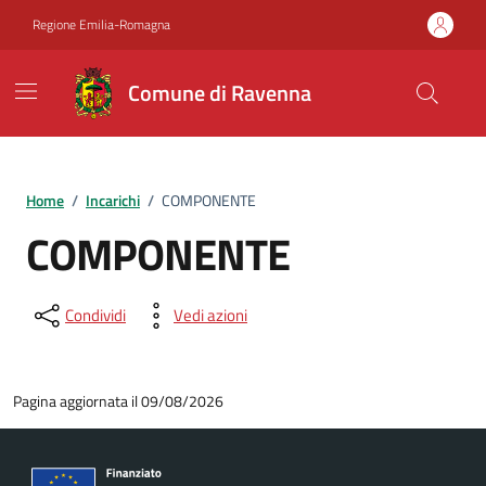
Vai ai contenuti
Vai al footer
Regione Emilia-Romagna
Comune di Ravenna
Home
/
Incarichi
/
COMPONENTE
COMPONENTE
Condividi
Vedi azioni
Pagina aggiornata il 09/08/2026