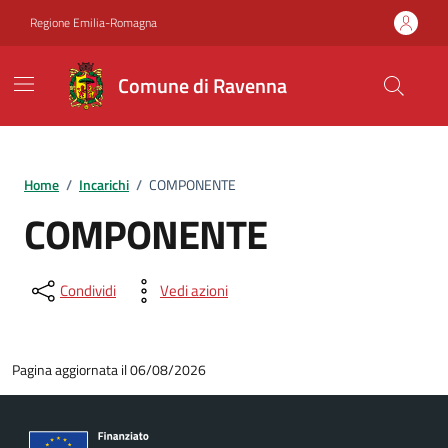
Vai ai contenuti
Vai al footer
Regione Emilia-Romagna
Comune di Ravenna
Home
/
Incarichi
/
COMPONENTE
COMPONENTE
Condividi
Vedi azioni
Pagina aggiornata il 06/08/2026