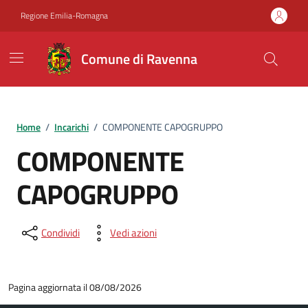
Vai ai contenuti
Vai al footer
Regione Emilia-Romagna
Comune di Ravenna
Home
/
Incarichi
/
COMPONENTE CAPOGRUPPO
COMPONENTE
CAPOGRUPPO
Condividi
Vedi azioni
Pagina aggiornata il 08/08/2026