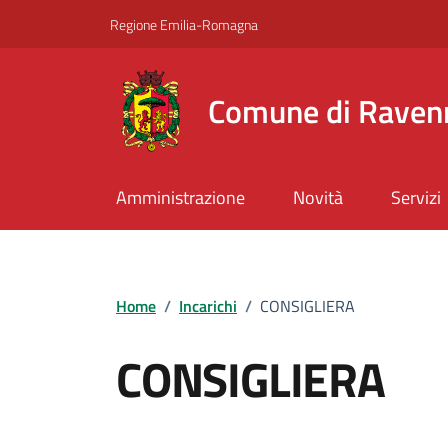
Vai ai contenuti
Vai al footer
Regione Emilia-Romagna
Comune di Raven
Amministrazione
Novità
Servizi
Home
/
Incarichi
/
CONSIGLIERA
CONSIGLIERA