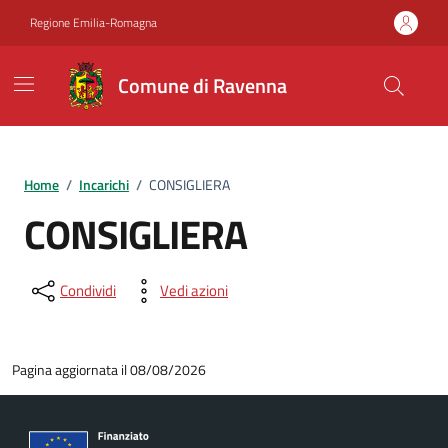
Vai ai contenuti
Vai al footer
Regione Emilia-Romagna
Comune di Ravenna
Home
/
Incarichi
/
CONSIGLIERA
CONSIGLIERA
Condividi
Vedi azioni
Pagina aggiornata il 08/08/2026