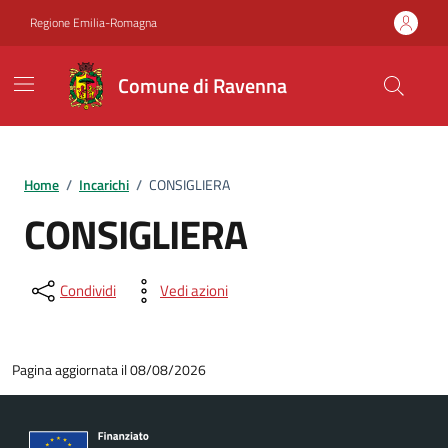
Vai ai contenuti
Vai al footer
Regione Emilia-Romagna
Comune di Ravenna
Home
/
Incarichi
/
CONSIGLIERA
CONSIGLIERA
Condividi
Vedi azioni
Pagina aggiornata il 08/08/2026