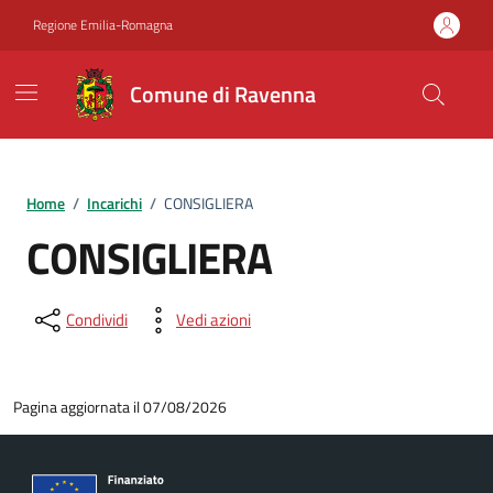
Vai ai contenuti
Vai al footer
Regione Emilia-Romagna
Comune di Ravenna
Home
/
Incarichi
/
CONSIGLIERA
CONSIGLIERA
Condividi
Vedi azioni
Pagina aggiornata il 07/08/2026