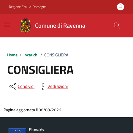
Vai ai contenuti
Vai al footer
Regione Emilia-Romagna
Comune di Ravenna
Home
/
Incarichi
/
CONSIGLIERA
CONSIGLIERA
Condividi
Vedi azioni
Pagina aggiornata il 08/08/2026