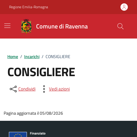
Vai ai contenuti
Vai al footer
Regione Emilia-Romagna
Comune di Ravenna
Home
/
Incarichi
/
CONSIGLIERE
CONSIGLIERE
Condividi
Vedi azioni
Pagina aggiornata il 05/08/2026