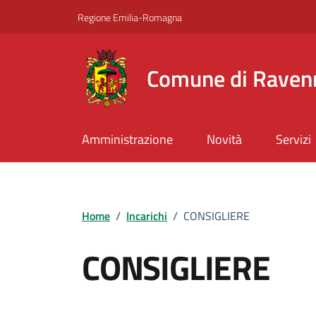
Vai ai contenuti
Vai al footer
Regione Emilia-Romagna
Comune di Raven
Amministrazione
Novità
Servizi
Home
/
Incarichi
/
CONSIGLIERE
CONSIGLIERE