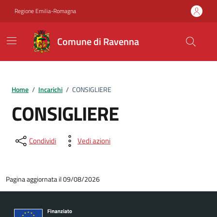
Vai ai contenuti
Vai al footer
Regione Emilia-Romagna
Comune di Ravenna
Home
/
Incarichi
/
CONSIGLIERE
CONSIGLIERE
Condividi
Vedi azioni
Pagina aggiornata il 09/08/2026