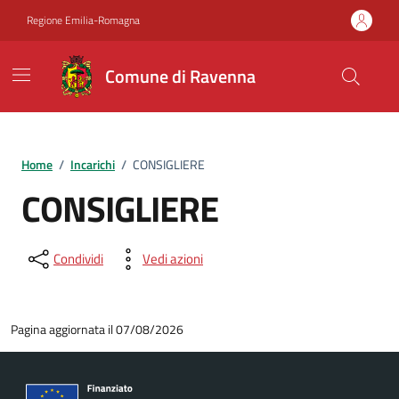
Vai ai contenuti
Vai al footer
Regione Emilia-Romagna
Comune di Ravenna
Home
/
Incarichi
/
CONSIGLIERE
CONSIGLIERE
Condividi
Vedi azioni
Pagina aggiornata il 07/08/2026