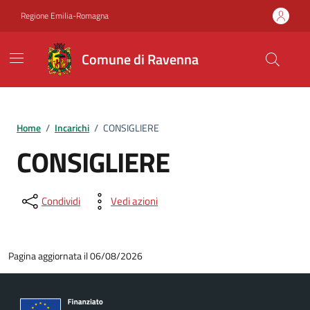
Vai ai contenuti
Vai al footer
Regione Emilia-Romagna
Comune di Ravenna
Home
/
Incarichi
/
CONSIGLIERE
CONSIGLIERE
Condividi
Vedi azioni
Pagina aggiornata il 06/08/2026