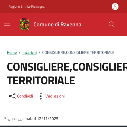
Vai ai contenuti
Vai al footer
Regione Emilia-Romagna
Comune di Ravenna
Home
/
Incarichi
/
CONSIGLIERE,CONSIGLIERE TERRITORIALE
CONSIGLIERE,CONSIGLIE
TERRITORIALE
Condividi
Vedi azioni
Pagina aggiornata il 12/11/2025