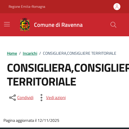
Vai ai contenuti
Vai al footer
Regione Emilia-Romagna
Comune di Ravenna
Home
/
Incarichi
/
CONSIGLIERA,CONSIGLIERE TERRITORIALE
CONSIGLIERA,CONSIGLIE
TERRITORIALE
Condividi
Vedi azioni
Pagina aggiornata il 12/11/2025