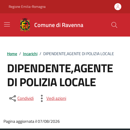
Vai ai contenuti
Vai al footer
Regione Emilia-Romagna
Comune di Ravenna
Home
/
Incarichi
/
DIPENDENTE,AGENTE DI POLIZIA LOCALE
DIPENDENTE,AGENTE
DI POLIZIA LOCALE
Condividi
Vedi azioni
Pagina aggiornata il 07/08/2026