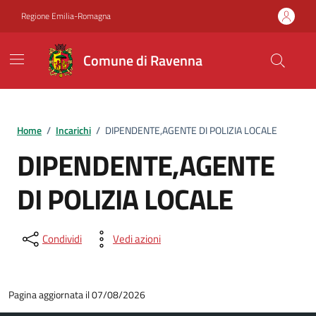
Vai ai contenuti
Vai al footer
Regione Emilia-Romagna
Comune di Ravenna
Home
/
Incarichi
/
DIPENDENTE,AGENTE DI POLIZIA LOCALE
DIPENDENTE,AGENTE
DI POLIZIA LOCALE
Condividi
Vedi azioni
Pagina aggiornata il 07/08/2026