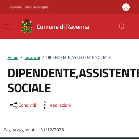
Vai ai contenuti
Vai al footer
Regione Emilia-Romagna
Comune di Ravenna
Home
/
Incarichi
/
DIPENDENTE,ASSISTENTE SOCIALE
DIPENDENTE,ASSISTENT
SOCIALE
Condividi
Vedi azioni
Pagina aggiornata il 31/12/2025