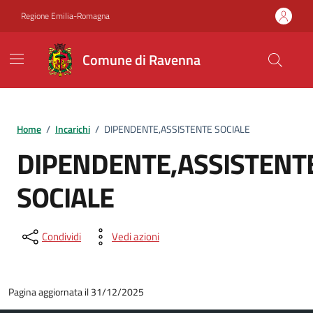
Vai ai contenuti
Vai al footer
Regione Emilia-Romagna
Comune di Ravenna
Home
/
Incarichi
/
DIPENDENTE,ASSISTENTE SOCIALE
DIPENDENTE,ASSISTENT
SOCIALE
Condividi
Vedi azioni
Pagina aggiornata il 31/12/2025