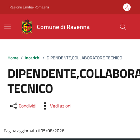
Vai ai contenuti
Vai al footer
Regione Emilia-Romagna
Comune di Ravenna
Home
/
Incarichi
/
DIPENDENTE,COLLABORATORE TECNICO
DIPENDENTE,COLLABOR
TECNICO
Condividi
Vedi azioni
Pagina aggiornata il 05/08/2026