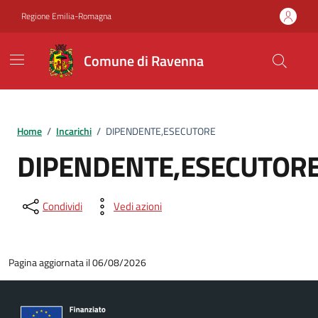
Vai ai contenuti
Vai al footer
Regione Emilia-Romagna
Comune di Ravenna
Home
/
Incarichi
/
DIPENDENTE,ESECUTORE
DIPENDENTE,ESECUTOR
Condividi
Vedi azioni
Pagina aggiornata il 06/08/2026