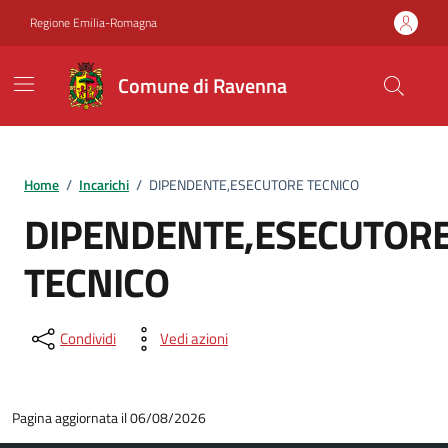
Vai ai contenuti
Vai al footer
Regione Emilia-Romagna
Comune di Ravenna
Home
/
Incarichi
/
DIPENDENTE,ESECUTORE TECNICO
DIPENDENTE,ESECUTOR
TECNICO
Condividi
Vedi azioni
Pagina aggiornata il 06/08/2026