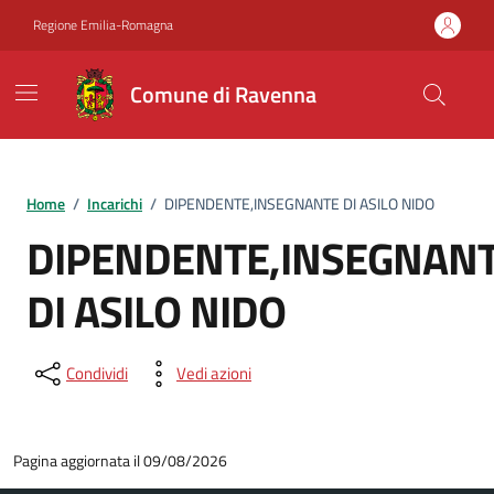
Vai ai contenuti
Vai al footer
Regione Emilia-Romagna
Comune di Ravenna
Home
/
Incarichi
/
DIPENDENTE,INSEGNANTE DI ASILO NIDO
DIPENDENTE,INSEGNAN
DI ASILO NIDO
Condividi
Vedi azioni
Pagina aggiornata il 09/08/2026