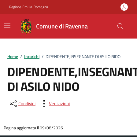
Vai ai contenuti
Vai al footer
Regione Emilia-Romagna
Comune di Ravenna
Home
/
Incarichi
/
DIPENDENTE,INSEGNANTE DI ASILO NIDO
DIPENDENTE,INSEGNAN
DI ASILO NIDO
Condividi
Vedi azioni
Pagina aggiornata il 09/08/2026