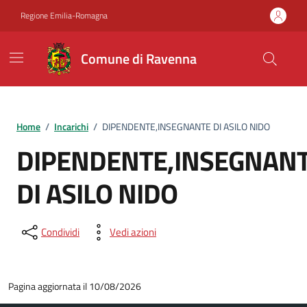
Vai ai contenuti
Vai al footer
Regione Emilia-Romagna
Comune di Ravenna
Home
/
Incarichi
/
DIPENDENTE,INSEGNANTE DI ASILO NIDO
DIPENDENTE,INSEGNAN
DI ASILO NIDO
Condividi
Vedi azioni
Pagina aggiornata il 10/08/2026