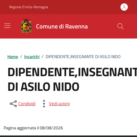
Vai ai contenuti
Vai al footer
Regione Emilia-Romagna
Comune di Ravenna
Home
/
Incarichi
/
DIPENDENTE,INSEGNANTE DI ASILO NIDO
DIPENDENTE,INSEGNAN
DI ASILO NIDO
Condividi
Vedi azioni
Pagina aggiornata il 08/08/2026