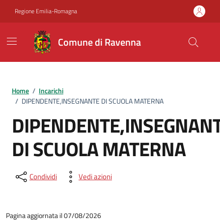
Vai ai contenuti
Vai al footer
Regione Emilia-Romagna
Comune di Ravenna
Home
/
Incarichi
/
DIPENDENTE,INSEGNANTE DI SCUOLA MATERNA
DIPENDENTE,INSEGNAN
DI SCUOLA MATERNA
Condividi
Vedi azioni
Pagina aggiornata il 07/08/2026