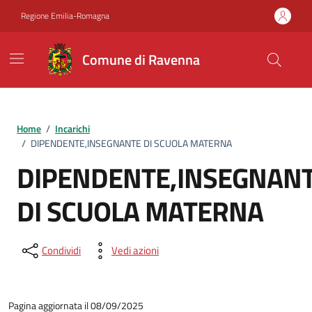
Vai ai contenuti
Vai al footer
Regione Emilia-Romagna
Comune di Ravenna
Home
/
Incarichi
/
DIPENDENTE,INSEGNANTE DI SCUOLA MATERNA
DIPENDENTE,INSEGNAN
DI SCUOLA MATERNA
Condividi
Vedi azioni
Pagina aggiornata il 08/09/2025