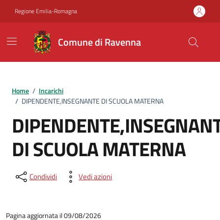
Vai ai contenuti
Vai al footer
Regione Emilia-Romagna
Comune di Ravenna
Home
/
Incarichi
/
DIPENDENTE,INSEGNANTE DI SCUOLA MATERNA
DIPENDENTE,INSEGNAN
DI SCUOLA MATERNA
Condividi
Vedi azioni
Pagina aggiornata il 09/08/2026