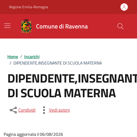
Vai ai contenuti
Vai al footer
Regione Emilia-Romagna
Comune di Ravenna
Home
/
Incarichi
/
DIPENDENTE,INSEGNANTE DI SCUOLA MATERNA
DIPENDENTE,INSEGNAN
DI SCUOLA MATERNA
Condividi
Vedi azioni
Pagina aggiornata il 06/08/2026