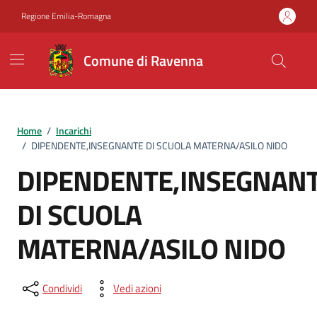
Vai ai contenuti
Vai al footer
Regione Emilia-Romagna
Comune di Ravenna
Home
/
Incarichi
/
DIPENDENTE,INSEGNANTE DI SCUOLA MATERNA/ASILO NIDO
DIPENDENTE,INSEGNAN
DI SCUOLA
MATERNA/ASILO NIDO
Condividi
Vedi azioni