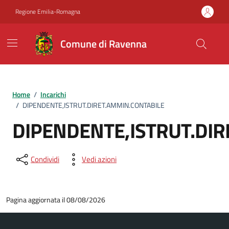
Vai ai contenuti
Vai al footer
Regione Emilia-Romagna
Comune di Ravenna
Home
/
Incarichi
/
DIPENDENTE,ISTRUT.DIRET.AMMIN.CONTABILE
DIPENDENTE,ISTRUT.DIR
Condividi
Vedi azioni
Pagina aggiornata il 08/08/2026