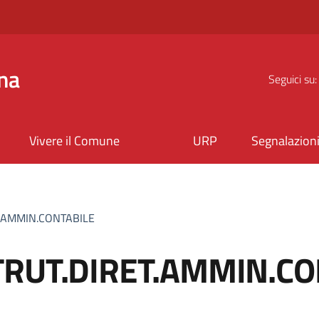
na
Seguici su:
Vivere il Comune
URP
Segnalazion
T.AMMIN.CONTABILE
TRUT.DIRET.AMMIN.CO