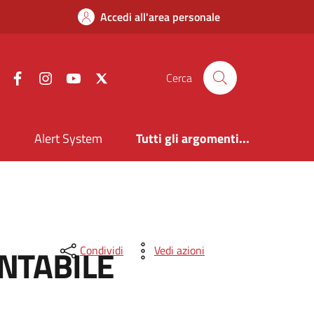
Accedi all'area personale
Facebook
Instagram
YouTube
X
Cerca
i
Alert System
Tutti gli argomenti...
NTABILE
Condividi
Vedi azioni