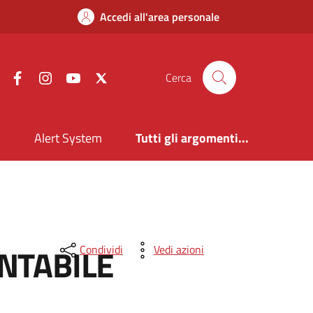
Accedi all'area personale
Facebook
Instagram
YouTube
X
Cerca
i
Alert System
Tutti gli argomenti...
NTABILE
Condividi
Vedi azioni