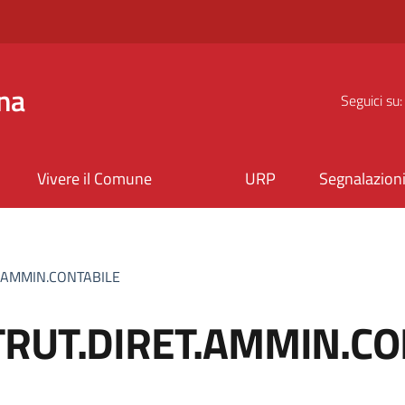
na
Seguici su:
Vivere il Comune
URP
Segnalazion
T.AMMIN.CONTABILE
TRUT.DIRET.AMMIN.CO