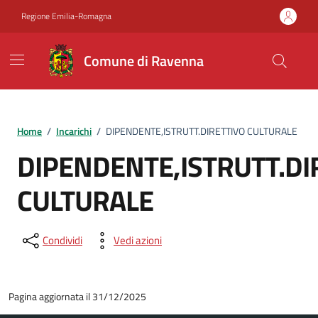
Vai ai contenuti
Vai al footer
Regione Emilia-Romagna
Comune di Ravenna
Home
/
Incarichi
/
DIPENDENTE,ISTRUTT.DIRETTIVO CULTURALE
DIPENDENTE,ISTRUTT.DI
CULTURALE
Condividi
Vedi azioni
Pagina aggiornata il 31/12/2025