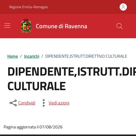
Vai ai contenuti
Vai al footer
Regione Emilia-Romagna
Comune di Ravenna
Home
/
Incarichi
/
DIPENDENTE,ISTRUTT.DIRETTIVO CULTURALE
DIPENDENTE,ISTRUTT.DI
CULTURALE
Condividi
Vedi azioni
Pagina aggiornata il 07/08/2026