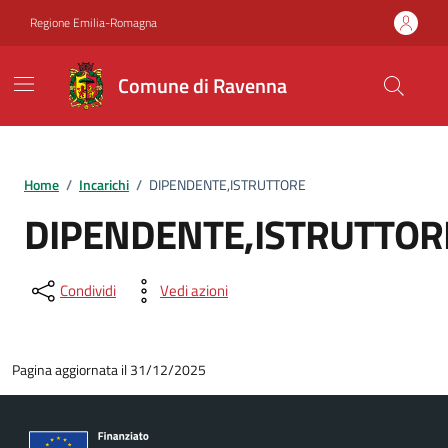
Vai ai contenuti
Vai al footer
Regione Emilia-Romagna
Comune di Ravenna
Home
/
Incarichi
/
DIPENDENTE,ISTRUTTORE
DIPENDENTE,ISTRUTTOR
Condividi
Vedi azioni
Pagina aggiornata il 31/12/2025