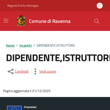
Vai ai contenuti
Vai al footer
Regione Emilia-Romagna
Comune di Ravenna
Home
/
Incarichi
/
DIPENDENTE,ISTRUTTORE
DIPENDENTE,ISTRUTTOR
Condividi
Vedi azioni
Pagina aggiornata il 31/12/2025