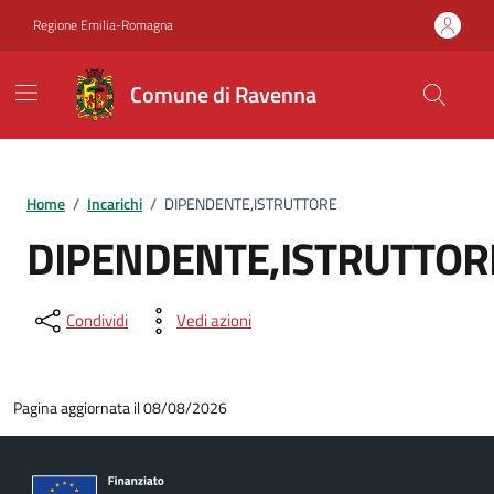
Vai ai contenuti
Vai al footer
Regione Emilia-Romagna
Comune di Ravenna
Home
/
Incarichi
/
DIPENDENTE,ISTRUTTORE
DIPENDENTE,ISTRUTTOR
Condividi
Vedi azioni
Pagina aggiornata il 08/08/2026