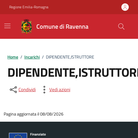
Vai ai contenuti
Vai al footer
Regione Emilia-Romagna
Comune di Ravenna
Home
/
Incarichi
/
DIPENDENTE,ISTRUTTORE
DIPENDENTE,ISTRUTTOR
Condividi
Vedi azioni
Pagina aggiornata il 08/08/2026